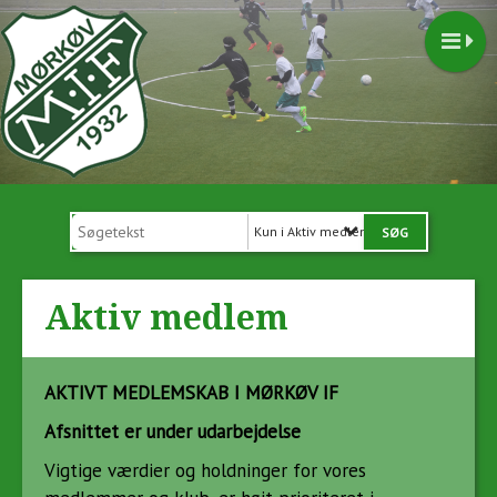
Kun i Aktiv medlem
Aktiv medlem
AKTIVT
MEDLEM
SKAB I MØRKØV IF
Afsnittet er under udarbejdelse
Vigtige værdier og holdninger for vores