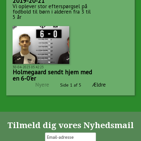
2019-20-21
Vi oplever stor efterspørgsel på
fodbold til børn i alderen fra 3 til
5 år
30-04-2023 05:42:23
Holmegaard sendt hjem med
en 6-0'er
Nyere
Ældre
Side 1 af 5
Tilmeld dig vores Nyhedsmail