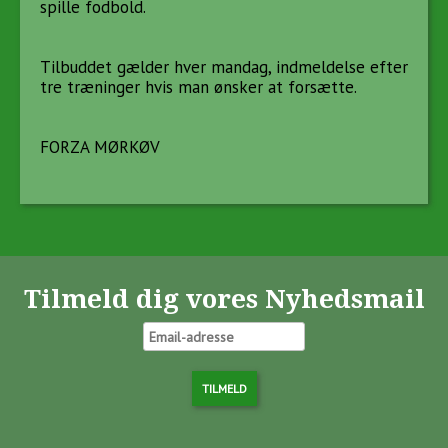
spille fodbold.
Tilbuddet gælder hver mandag, indmeldelse efter
tre træninger hvis man ønsker at forsætte.
FORZA MØRKØV
Tilmeld dig vores Nyhedsmail