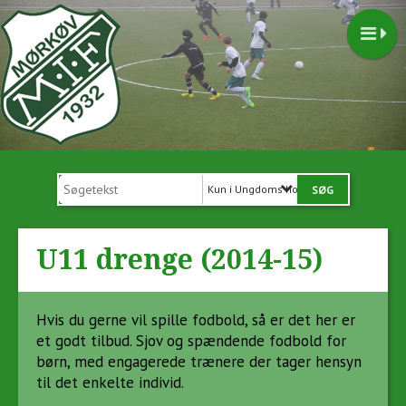
Kun i Ungdoms hold
U11 drenge (2014-15)
Hvis du gerne vil spille fodbold, så er det her er
et godt tilbud. Sjov og spændende fodbold for
børn, med engagerede trænere der tager hensyn
til det enkelte individ.